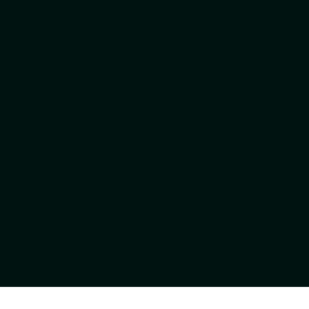
年度可靠平台
因高峰期稳定与服务可靠，沙巴体育官网 获得年度可靠平台
称号并提升渠道推荐表现。